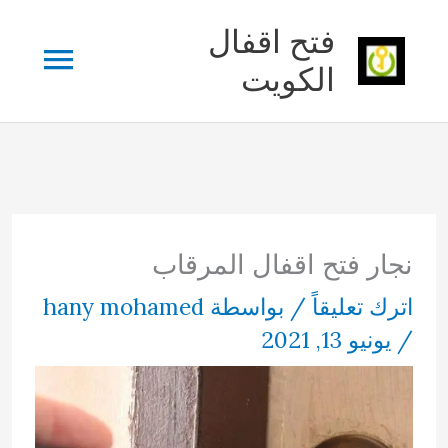
خطي
فتح اقفال
القائم
لى
الكويت
لمحتوى
الرئي
نجار فتح اقفال المرقاب
اترك تعليقاً
/ بواسطة
hany mohamed
/
يونيو 13, 2021