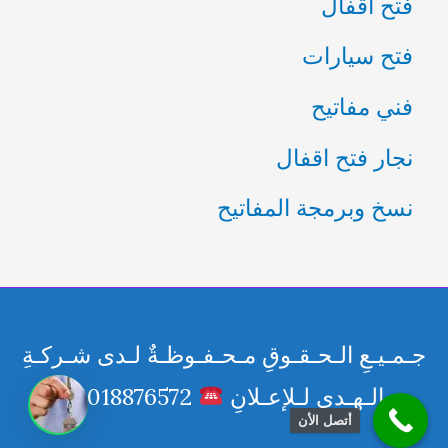
فتح اقفال
فتح سيارات
فني مفاتيح
نجار فتح اقفال
نسخ وبرمجة المفاتيح
جـمـيـعِ الـحـقـوقِ مـحـفـوظـةٌ لـدى شـركـةِ
الـهـدى لـلإعـلانِ
01018876572
أتصل الأن