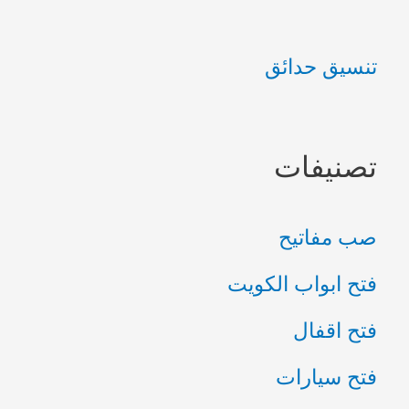
ث
ع
تنسيق حدائق
ن
:
تصنيفات
صب مفاتيح
فتح ابواب الكويت
فتح اقفال
فتح سيارات