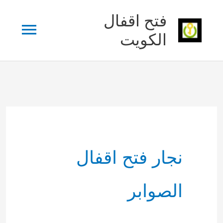
خطي
فتح اقفال
القائم
لى
الكويت
لمحتوى
الرئي
نجار فتح اقفال
الصوابر