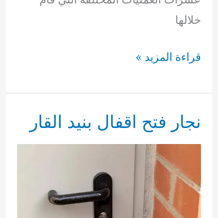
خلالها
نجار
قراءة المزيد »
فتح
اقفال
نجار فتح اقفال بنيد القار
المنقف