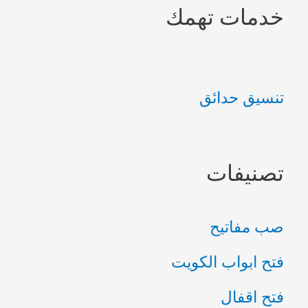
خدمات تهمك
ح
ث
ع
تنسيق حدائق
ن
:
تصنيفات
صب مفاتيح
فتح ابواب الكويت
فتح اقفال