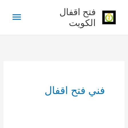
خطي
فتح اقفال
القائم
لى
الكويت
لمحتوى
الرئي
فني فتح اقفال