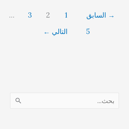
القيروان
→
السابق
1
2
3
…
5
التالي
←
ا
ل
ب